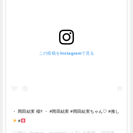
この投稿をInstagramで見る
・ 岡田結実 様‼︎ ・ #岡田結実 #岡田結実ちゃん♡ #推し
#
♡
(@for_jikoman._.gram)がシェアした投稿 –
2020年 6月月13日午後5時28分PDT