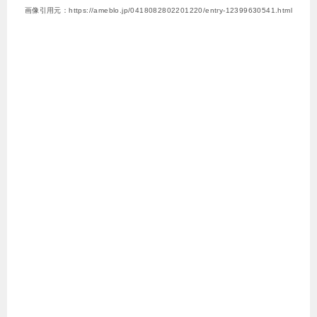
画像引用元：https://ameblo.jp/0418082802201220/entry-12399630541.html