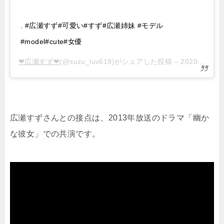
. #広瀬すず#可愛い#すず#広瀬姉妹 #モデル
#model#cute#女優
❤︎広瀬すず❤︎
(@suzu_luv619)がシェアした投稿 –
2020年 8月月8日午後8時42分PDT
広瀬すずさんとの接点は、2013年放送のドラマ「幽か
な彼女」での共演です。