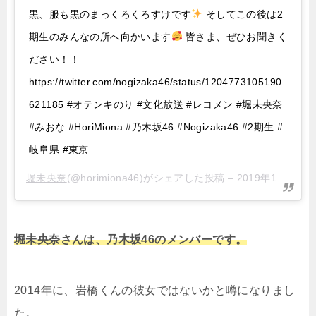
黒、服も黒のまっくろくろすけです
そしてこの後は2
期生のみんなの所へ向かいます
皆さま、ぜひお聞きく
ださい！！
https://twitter.com/nogizaka46/status/1204773105190
621185 #オテンキのり #文化放送 #レコメン #堀未央奈
#みおな #HoriMiona #乃木坂46 #Nogizaka46 #2期生 #
岐阜県 #東京
堀未央奈
(@horimiona46)がシェアした投稿 –
2019年12月月11日午後1時04分PST
堀未央奈さんは、乃木坂46のメンバーです。
2014年に、岩橋くんの彼女ではないかと噂になりまし
た。