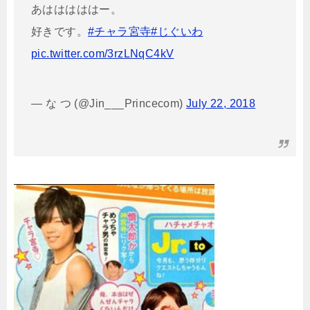
あはははははー。
好きです。
#チャラ宮寺
#じぐいわ
pic.twitter.com/3rzLNqC4kV
— な つ (@Jin___Princecom)
July 22, 2018