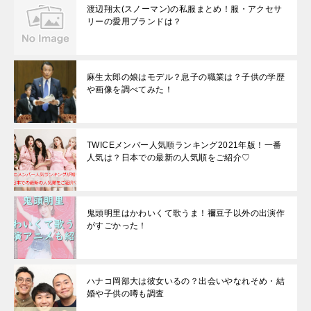
渡辺翔太(スノーマン)の私服まとめ！服・アクセサ
リーの愛用ブランドは？
麻生太郎の娘はモデル？息子の職業は？子供の学歴
や画像を調べてみた！
TWICEメンバー人気順ランキング2021年版！一番
人気は？日本での最新の人気順をご紹介♡
鬼頭明里はかわいくて歌うま！禰豆子以外の出演作
がすごかった！
ハナコ岡部大は彼女いるの？出会いやなれそめ・結
婚や子供の噂も調査