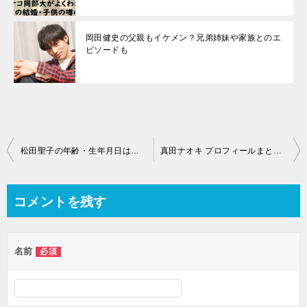
岡田健史の父親もイケメン？兄弟姉妹や家族とのエ
ピソードも
投
松田聖子の年齢・生年月日は？熱愛歴や結婚歴と現在の夫は？整形前と現在までの画像紹介
真田ナオキ プロフィールまとめ｜身長・本名や年齢は？出身高校・家族構成まで徹底解説
稿
ナ
コメントを残す
ビ
ゲ
名前
必須
ー
シ
ョ