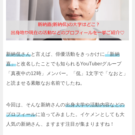
新納侃さん
と言えば、俳優活動をきっかけに
「新納
直」
と改名したことでも知られるYouTuberグループ
「真夜中の12時」メンバー。「侃」1文字で「なおと」
と読ませる素敵なお名前でしたね。
今回は、そんな新納さんの
出身大学や活動内容などの
プロフィール
に迫ってみました。イケメンとしても大
人気の新納さん、ますます注目が集まりますね！