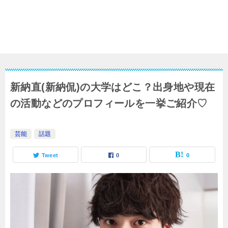
新納直(新納侃)の大学はどこ？出身地や現在
の活動などのプロフィールを一挙ご紹介♡
芸能
話題
Tweet
0
0