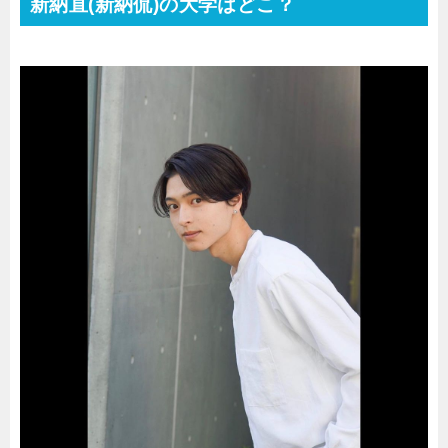
新納直(新納侃)の大学はどこ？