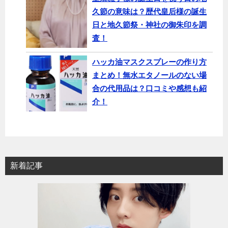
久節の意味は？歴代皇后様の誕生
日と地久節祭・神社の御朱印を調
査！
ハッカ油マスクスプレーの作り方
まとめ！無水エタノールのない場
合の代用品は？口コミや感想も紹
介！
新着記事