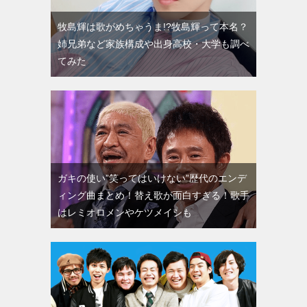
牧島輝は歌がめちゃうま!?牧島輝って本名？
姉兄弟など家族構成や出身高校・大学も調べ
てみた
ガキの使い”笑ってはいけない”歴代のエンデ
ィング曲まとめ！替え歌が面白すぎる！歌手
はレミオロメンやケツメイシも