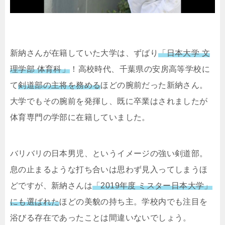
新納さんが在籍していた大学は、ずばり
「日本大学 文
理学部 体育科」
！高校時代、千葉県の安房高等学校に
て
剣道部の主将を務める
ほどの腕前だった新納さん。
大学でもその腕前を発揮し、既に卒業はされましたが
体育専門の学部に在籍していました。
バリバリの日本男児、というイメージの強い剣道部。
息の止まるような打ち合いは思わず見入ってしまうほ
どですが、新納さんは
「2019年度 ミスター日本大学」
にも選ばれた
ほどの美貌の持ち主。学校内でも注目を
浴びる存在であったことは間違いないでしょう。