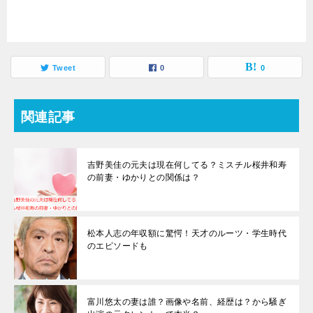
Tweet
0
0
関連記事
吉野美佳の元夫は現在何してる？ミスチル桜井和寿
の前妻・ゆかりとの関係は？
松本人志の年収額に驚愕！天才のルーツ・学生時代
のエピソードも
富川悠太の妻は誰？画像や名前、経歴は？から騒ぎ