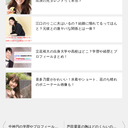
出演の元タレントって本当？
江口のりこに夫はいるの？結婚に憧れてるってほん
と？元彼との激ヤバな関係とは一体？
立花裕大の出身大学や高校はどこ？学歴や経歴とプ
ロフィールまとめ！
喜多乃愛がかわいい！水着やショート、花のち晴れ
のポニーテール画像も！
投
中神円の学歴やプロフィールが気になる！大学は女子校って本当？経歴や結婚までの道のりなどを一挙ご紹介！
芦田愛菜の胸はどのくらいのサイズ？高校生になって身長は伸びた？スリーサイズやスタイルが気になる！