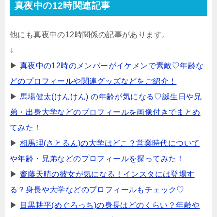
真夜中の12時関連記事
他にも真夜中の12時関係の記事があります。
↓
▶
真夜中の12時のメンバーがイケメンで素敵♡年齢な
どのプロフィールや関連グッズなどをご紹介！
▶
馬場健太(けんけん) の年齢が気になる♡誕生日や兄
弟・出身大学などのプロフィールを画像付きでまとめ
てみた！
▶
相馬理(さとるん)の大学はどこ？営業時代について
や年齢・兄弟などのプロフィールを探ってみた！
▶
齋藤天晴の彼女が気になる！インスタには登場す
る？身長や大学などのプロフィールもチェック♡
▶
目黒耕平(めぐろっち)の身長はどのくらい？年齢や