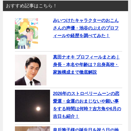
おすすめ記事はこちら！
みいつけたキャラクターのおこん
さんの声優・池谷のぶえのプロフ
ィールや経歴を調べてみた！
真田ナオキ プロフィールまとめ｜
身長・本名や年齢は？出身高校・
家族構成まで徹底解説
2026年のストロベリームーンの恋
愛運・金運のおまじないや願い事
をする時間は何時？吉方角や6月の
吉日も紹介！
皇后雅子様の誕生日を祝う日の地