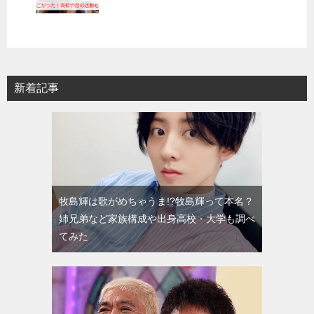
新着記事
牧島輝は歌がめちゃうま!?牧島輝って本名？
姉兄弟など家族構成や出身高校・大学も調べ
てみた