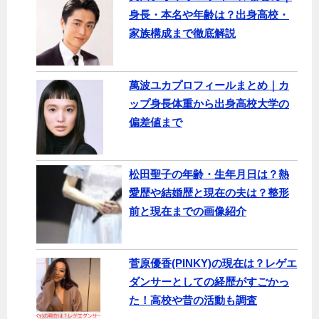
身長・本名や年齢は？出身高校・
家族構成まで徹底解説
萬波ユカプロフィールまとめ｜カ
ップ身長体重から出身高校大学の
偏差値まで
松田聖子の年齢・生年月日は？熱
愛歴や結婚歴と現在の夫は？整形
前と現在までの画像紹介
菅原優香(PINKY)の現在は？レゲエ
ダンサーとしての経歴がすごかっ
た！高校や昔の活動も調査