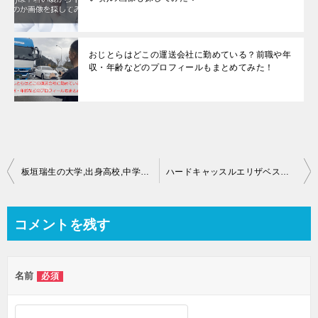
おじとらはどこの運送会社に勤めている？前職や年
収・年齢などのプロフィールもまとめてみた！
投
板垣瑞生の大学,出身高校,中学校の学歴は?身長,体重,本名などプロフィールも!
ハードキャッスルエリザベスの本名や年齢・出身中学高校プロフィールまとめ｜子役時代からの経歴も
稿
ナ
コメントを残す
ビ
ゲ
名前
必須
ー
シ