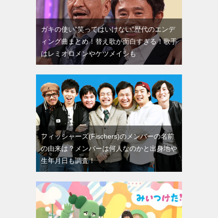
ガキの使い”笑ってはいけない”歴代のエンデ
ィング曲まとめ！替え歌が面白すぎる！歌手
はレミオロメンやケツメイシも
フィッシャーズ(Fischers)のメンバーの名前
の由来は？メンバーは何人なのかと出身地や
生年月日も調査！