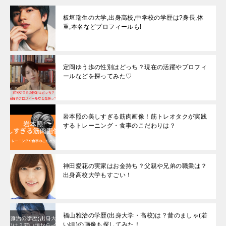
板垣瑞生の大学,出身高校,中学校の学歴は?身長,体
重,本名などプロフィールも!
定岡ゆう歩の性別はどっち？現在の活躍やプロフィ
ールなどを探ってみた♡
岩本照の美しすぎる筋肉画像！筋トレオタクが実践
するトレーニング・食事のこだわりは？
神田愛花の実家はお金持ち？父親や兄弟の職業は？
出身高校大学もすごい！
福山雅治の学歴(出身大学・高校)は？昔のましゃ(若
い頃)の画像も探してみた！