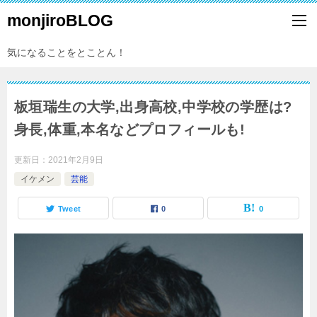
monjiroBLOG
気になることをとことん！
板垣瑞生の大学,出身高校,中学校の学歴は?
身長,体重,本名などプロフィールも!
更新日：
2021年2月9日
イケメン
芸能
Tweet
0
0