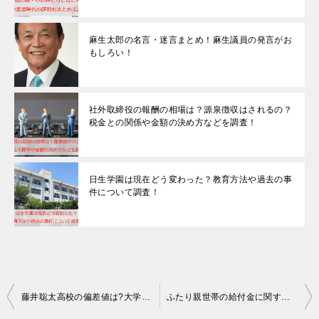
麻生太郎の名言・迷言まとめ！麻生議員の発言がお
もしろい！
社外取締役の報酬の相場は？源泉徴収はされるの？
税金との関係や金額の決め方などを調査！
日生学園は現在どう変わった？教育方法や過去の事
件について調査！
投
藤井聡太高校の偏差値は?大学進学はする?両親の出身大学についても!
ふたり親世帯の給付金に関する条件って？所得制限やいつもらえるのかなどを探ってみた！
稿