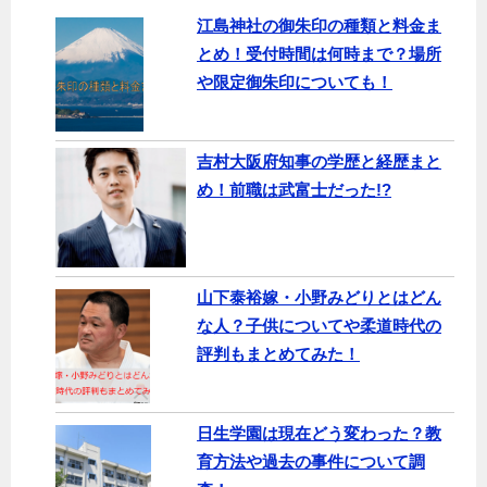
江島神社の御朱印の種類と料金ま
とめ！受付時間は何時まで？場所
や限定御朱印についても！
吉村大阪府知事の学歴と経歴まと
め！前職は武富士だった!?
山下泰裕嫁・小野みどりとはどん
な人？子供についてや柔道時代の
評判もまとめてみた！
日生学園は現在どう変わった？教
育方法や過去の事件について調