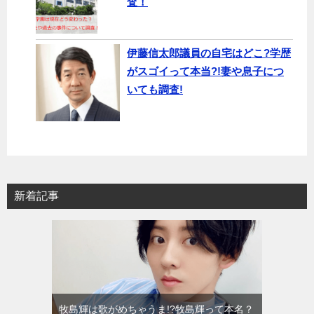
査！
伊藤信太郎議員の自宅はどこ?学歴
がスゴイって本当?!妻や息子につ
いても調査!
新着記事
牧島輝は歌がめちゃうま!?牧島輝って本名？