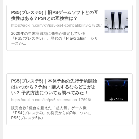
PS5(プレステ5)｜旧PSゲームソフトとの互
換性はある？PS4との互換性は？
https://aokiin.com/kn/ps5-ps4-compatibility-17826/
2020年の年末商戦期に発売が決定している
「PS5(プレステ5)」。歴代の「PlayStation」シリ
ーズが…
PS5(プレステ5)｜本体予約の先行予約開始
はいつから？予約・購入するならどこがよ
い？ 予約方法についても調べてみた！
https://aokiin.com/kn/ps5-reservation-17696/
販売台数1億台を超えた「超人気」ゲーム機
「PS4(プレステ4)」の発売から約7年、ついに
PS5(プレステ5)の…