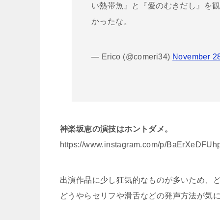
い熱帯魚』と『愛のむきだし』を
かったな。
— Erico (@comeri34)
November 28
神楽坂恵の演技はホントダメ。
https://www.instagram.com/p/BaErXeDFUhp
出演作品に少し狂気的なものが多いため、
どうやらセリフや滑舌などの発声方法が気