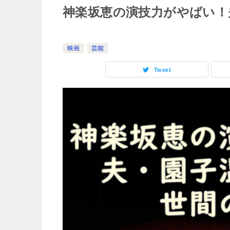
神楽坂恵の演技力がやばい！
映画
芸能
Tweet