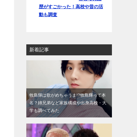
歴がすごかった！高校や昔の活
動も調査
新着記事
牧島輝は歌がめちゃうま!?牧島輝って本
名？姉兄弟など家族構成や出身高校・大
学も調べてみた