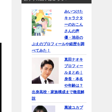
みいつけた
キャラクタ
ーのおこん
さんの声
優・池谷の
ぶえのプロフィールや経歴を調
べてみた！
真田ナオキ
プロフィー
ルまとめ｜
身長・本名
や年齢は？
出身高校・家族構成まで徹底解
説
萬波ユカプ