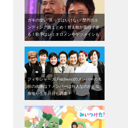
ガキの使い”笑ってはいけない”歴代のエ
ンディング曲まとめ！替え歌が面白すぎ
る！歌手はレミオロメンやケツメイシも
フィッシャーズ(Fischers)のメンバーの名
前の由来は？メンバーは何人なのかと出
身地や生年月日も調査！