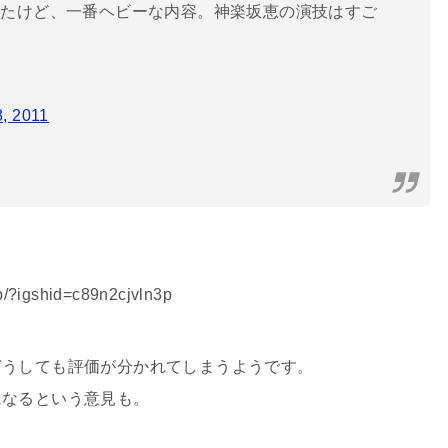
観たけど、一番ヘビーな内容。神楽坂恵の演技はすご
, 2011
/?igshid=c89n2cjvln3p
どうしても評価が分かれてしまうようです。
になるという意見も。