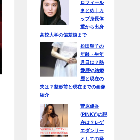
ロフィール
まとめ｜カ
ップ身長体
重から出身
高校大学の偏差値まで
松田聖子の
年齢・生年
月日は？熱
愛歴や結婚
歴と現在の
夫は？整形前と現在までの画像
紹介
菅原優香
(PINKY)の現
在は？レゲ
エダンサー
としての経