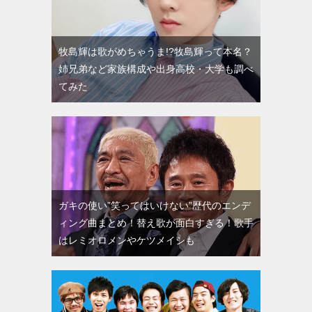
牧島輝は歌がめちゃうま!?牧島輝って本名？
姉兄弟など家族構成や出身高校・大学も調べ
てみた
ガキの使い”笑ってはいけない”歴代のエンデ
ィング曲まとめ！替え歌が面白すぎる！歌手
はレミオロメンやケツメイシも