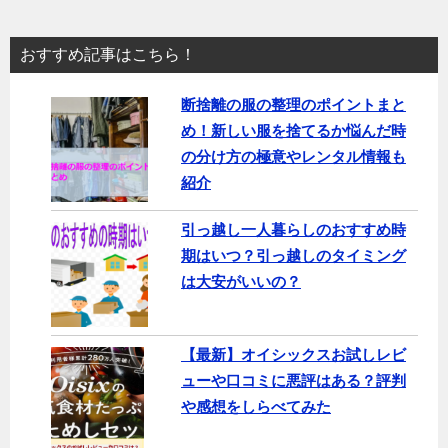
おすすめ記事はこちら！
断捨離の服の整理のポイントまと
め！新しい服を捨てるか悩んだ時
の分け方の極意やレンタル情報も
紹介
引っ越し一人暮らしのおすすめ時
期はいつ？引っ越しのタイミング
は大安がいいの？
【最新】オイシックスお試しレビ
ューや口コミに悪評はある？評判
や感想をしらべてみた