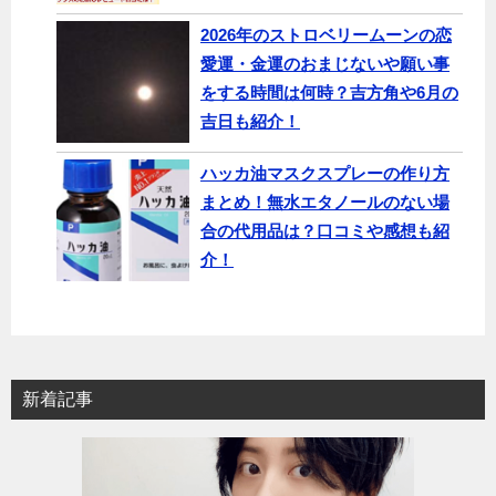
2026年のストロベリームーンの恋
愛運・金運のおまじないや願い事
をする時間は何時？吉方角や6月の
吉日も紹介！
ハッカ油マスクスプレーの作り方
まとめ！無水エタノールのない場
合の代用品は？口コミや感想も紹
介！
新着記事