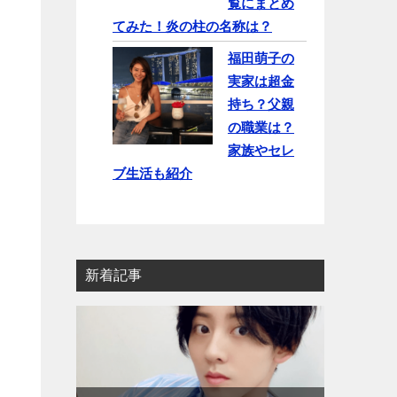
覧にまとめ
てみた！炎の柱の名称は？
福田萌子の
実家は超金
持ち？父親
の職業は？
家族やセレ
ブ生活も紹介
新着記事