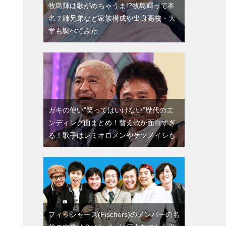
牧島輝は歌がめちゃうま!?牧島輝って本
名？姉兄弟など家族構成や出身高校・大
学も調べてみた
ガキの使い”笑ってはいけない”歴代のエ
ンディング曲まとめ！替え歌が面白すぎ
る！歌手はレミオロメンやケツメイシも
フィッシャーズ(Fischers)のメンバーの名