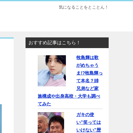
気になることをとことん！
おすすめ記事はこちら！
牧島輝は歌
がめちゃう
ま!?牧島輝っ
て本名？姉
兄弟など家
族構成や出身高校・大学も調べ
てみた
ガキの使
い”笑っては
いけない”歴