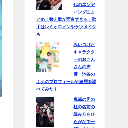
代のエンデ
ィング曲ま
とめ！替え歌が面白すぎる！歌
手はレミオロメンやケツメイシ
も
みいつけた
キャラクタ
ーのおこん
さんの声
優・池谷の
ぶえのプロフィールや経歴を調
べてみた！
鬼滅の刃の
柱の名前の
読み方をひ
らがなで一