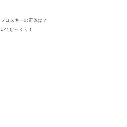
オフロスキーの正体は？
ていてびっくり！