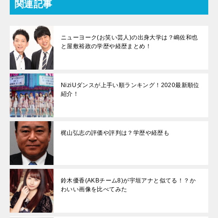
関連記事
ニューヨーク(お笑い芸人)の出身大学は？嶋佐和也
と屋敷裕政の学歴や経歴まとめ！
NiziUダンスが上手い順ランキング！2020最新順位
紹介！
梶山弘志の評価や評判は？学歴や経歴も
鈴木優香(AKBチーム8)が宇垣アナと似てる！？か
わいい画像を比べてみた