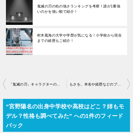
鬼滅の刃の柱の強さランキングを考察！誰が1番強
いのかを強い順で紹介！
村木風海の大学や学歴が気になる！小学校から現在
までの経歴もご紹介！
投
「鬼滅の刃」キャラクターの漢字の名前の読み方！ふりがなを付けないと読めない？フルネームで紹介します！
もさを。本名や経歴などのプロフィール記事まとめ！名前の由来や顔写真の情報も！
稿
ナ
“宮野陽名の出身中学校や高校はどこ？姉もモ
ビ
デル？性格も調べてみた” への1件のフィード
ゲ
バック
ー