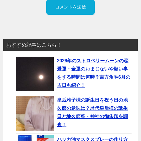
おすすめ記事はこちら！
2026年のストロベリームーンの恋
愛運・金運のおまじないや願い事
をする時間は何時？吉方角や6月の
吉日も紹介！
皇后雅子様の誕生日を祝う日の地
久節の意味は？歴代皇后様の誕生
日と地久節祭・神社の御朱印を調
査！
ハッカ油マスクスプレーの作り方