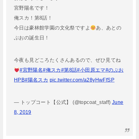
宮野陽名です！
俺スカ！第8話！
今日は豪林館学園の文化祭ですよ
あ、あとの
ぶおの誕生日！
今夜も見どころたくさんあるので、ぜひ見てね
#宮野陽名
#俺スカ
#第8話
#小田原エマ
#のぶお
HPB
#陽名スカ
pic.twitter.com/a28yHwFfSP
— トップコート【公式】 (@topcoat_staff)
June
8, 2019