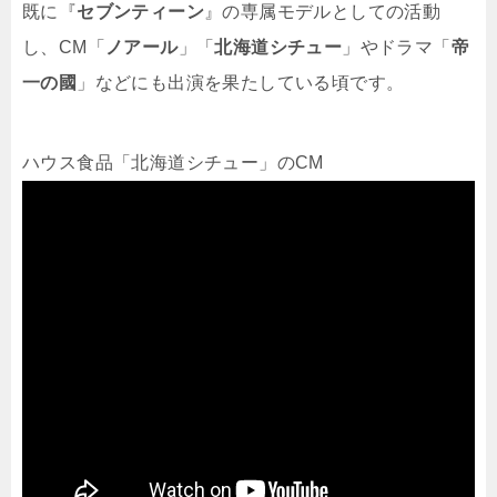
既に『
セブンティーン
』の専属モデルとしての活動
し、CM「
ノアール
」「
北海道シチュー
」やドラマ「
帝
一の國
」などにも出演を果たしている頃です。
ハウス食品「北海道シチュー」のCM