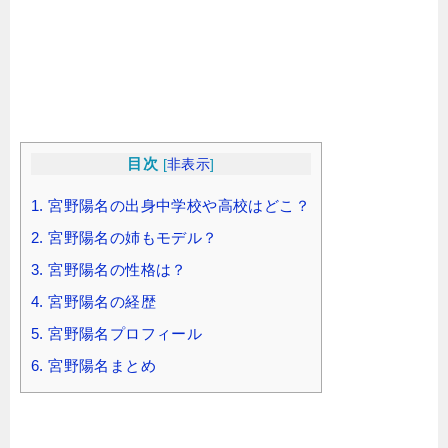
目次
[
非表示
]
1.
宮野陽名の出身中学校や高校はどこ？
2.
宮野陽名の姉もモデル？
3.
宮野陽名の性格は？
4.
宮野陽名の経歴
5.
宮野陽名プロフィール
6.
宮野陽名まとめ