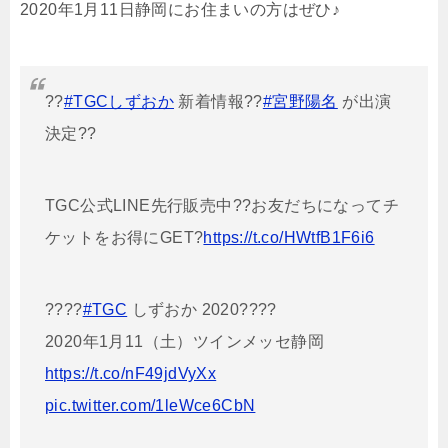
2020年1月11日静岡にお住まいの方はぜひ♪
??
#TGCしずおか
新着情報??
#宮野陽名
が出演
決定??
TGC公式LINE先行販売中??お友だちになってチ
ケットをお得にGET?
https://t.co/HWtfB1F6i6
????
#TGC
しずおか 2020????
2020年1月11（土）ツインメッセ静岡
https://t.co/nF49jdVyXx
pic.twitter.com/1leWce6CbN