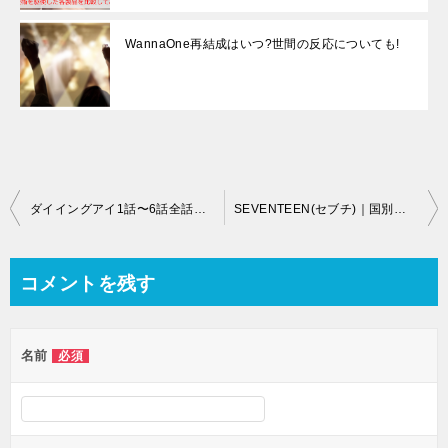
WannaOne再結成はいつ?世間の反応についても!
投
ダイイングアイ1話〜6話全話の動画見逃し配信は？無料動画視聴まとめ
SEVENTEEN(セブチ)｜国別人気ランキング順にメンバー紹介！名前・誕生日・出身地などのプロフィールも！
稿
ナ
コメントを残す
ビ
ゲ
名前
必須
ー
シ
ョ