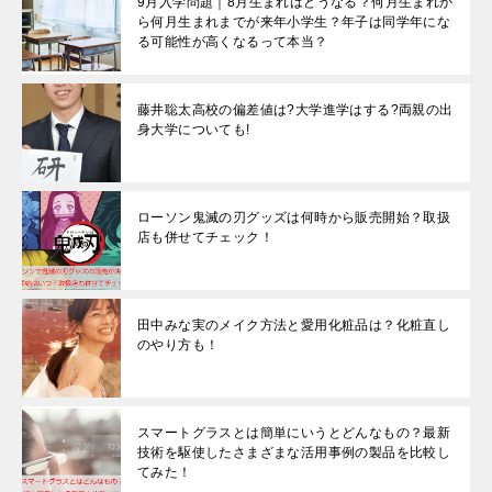
9月入学問題｜8月生まれはどうなる？何月生まれか
ら何月生まれまでが来年小学生？年子は同学年にな
る可能性が高くなるって本当？
藤井聡太高校の偏差値は?大学進学はする?両親の出
身大学についても!
ローソン鬼滅の刃グッズは何時から販売開始？取扱
店も併せてチェック！
田中みな実のメイク方法と愛用化粧品は？化粧直し
のやり方も！
スマートグラスとは簡単にいうとどんなもの？最新
技術を駆使したさまざまな活用事例の製品を比較し
てみた！