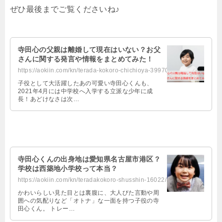
ぜひ最後までご覧くださいね♪
寺田心の父親は離婚して現在はいない？お父
さんに関する発言や情報をまとめてみた！
https://aokiin.com/kn/terada-kokoro-chichioya-39970/
子役として大活躍したあの可愛い寺田心くんも、
2021年4月には中学校へ入学する立派な少年に成
長！あどけなさは次…
寺田心くんの出身地は愛知県名古屋市港区？
学校は西築地小学校って本当？
https://aokiin.com/kn/teradakokoro-shusshin-16022/
かわいらしい見た目とは裏腹に、大人びた言動や周
囲への気配りなど「オトナ」な一面を持つ子役の寺
田心くん。 トレー…