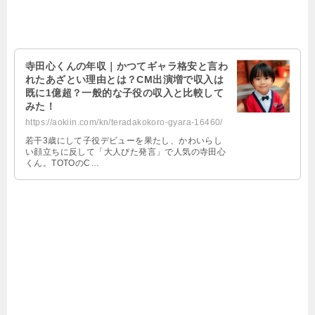
寺田心くんの年収｜かつてギャラ格安と言わ
れたあざとい理由とは？CM出演増で収入は
既に1億超？一般的な子役の収入と比較して
みた！
https://aokiin.com/kn/teradakokoro-gyara-16460/
若干3歳にして子役デビューを果たし、かわいらし
い顔立ちに反して「大人びた発言」で人気の寺田心
くん。TOTOのC…