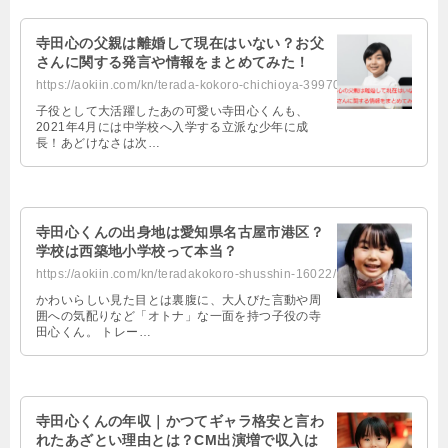
寺田心の父親は離婚して現在はいない？お父
さんに関する発言や情報をまとめてみた！
https://aokiin.com/kn/terada-kokoro-chichioya-39970/
子役として大活躍したあの可愛い寺田心くんも、
2021年4月には中学校へ入学する立派な少年に成
長！あどけなさは次…
寺田心くんの出身地は愛知県名古屋市港区？
学校は西築地小学校って本当？
https://aokiin.com/kn/teradakokoro-shusshin-16022/
かわいらしい見た目とは裏腹に、大人びた言動や周
囲への気配りなど「オトナ」な一面を持つ子役の寺
田心くん。 トレー…
寺田心くんの年収｜かつてギャラ格安と言わ
れたあざとい理由とは？CM出演増で収入は