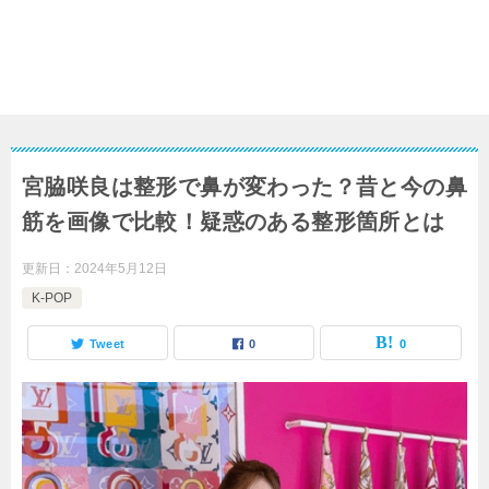
宮脇咲良は整形で鼻が変わった？昔と今の鼻
筋を画像で比較！疑惑のある整形箇所とは
更新日：
2024年5月12日
K-POP
Tweet
0
0