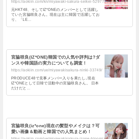
https://aokiin.com/kn/miyawaki-sakura-seikei-52977/
元HKT48、そしてIZ*ONEのメンバーとして活躍し
ていた宮脇咲良さん。現在は主に韓国で活躍してお
り、「LE…
宮脇咲良(IZ*ONE)韓国での人気や評判は?ダ
ンスや韓国語の実力についても調査！
https://aokiin.com/ue/miyawakisakura-ninki-33749/
PRODUCE48で見事メンバー入りを果たし､現在
IZ*ONEとして日韓で活動中の宮脇咲良さん。 日本
だけだと…
宮脇咲良(iz*one)現在の髪型やメイクは？可
愛い画像＆動画と韓国での人気まとめ！
https://aokiin.com/ue/miyawakisakura-izone-bloomiz-7476/