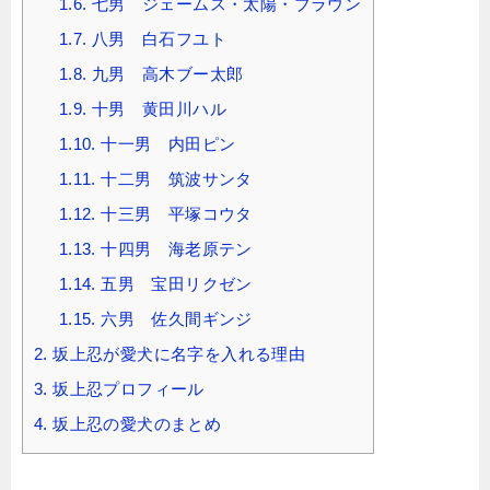
1.6.
七男 ジェームス・太陽・ブラウン
1.7.
八男 白石フユト
1.8.
九男 高木ブー太郎
1.9.
十男 黄田川ハル
1.10.
十一男 内田ピン
1.11.
十二男 筑波サンタ
1.12.
十三男 平塚コウタ
1.13.
十四男 海老原テン
1.14.
五男 宝田リクゼン
1.15.
六男 佐久間ギンジ
2.
坂上忍が愛犬に名字を入れる理由
3.
坂上忍プロフィール
4.
坂上忍の愛犬のまとめ