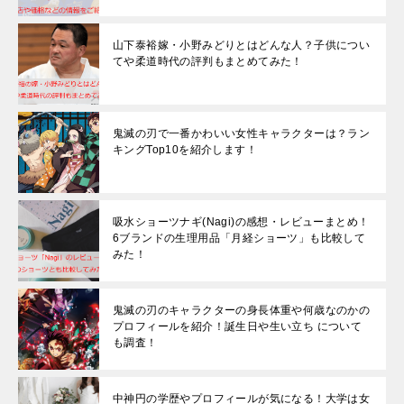
山下泰裕嫁・小野みどりとはどんな人？子供につい
てや柔道時代の評判もまとめてみた！
鬼滅の刃で一番かわいい女性キャラクターは？ラン
キングTop10を紹介します！
吸水ショーツナギ(Nagi)の感想・レビューまとめ！
6ブランドの生理用品「月経ショーツ」も比較して
みた！
鬼滅の刃のキャラクターの身長体重や何歳なのかの
プロフィールを紹介！誕生日や生い立ち について
も調査！
中神円の学歴やプロフィールが気になる！大学は女