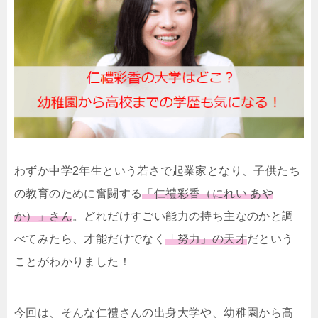
わずか中学2年生という若さで起業家となり、子供たち
の教育のために奮闘する
「仁禮彩香（にれい あや
か）」さん
。どれだけすごい能力の持ち主なのかと調
べてみたら、才能だけでなく
「努力」の天才
だという
ことがわかりました！
今回は、そんな仁禮さんの出身大学や、幼稚園から高