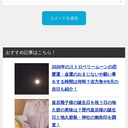
おすすめ記事はこちら！
2026年のストロベリームーンの恋
愛運・金運のおまじないや願い事
をする時間は何時？吉方角や6月の
吉日も紹介！
皇后雅子様の誕生日を祝う日の地
久節の意味は？歴代皇后様の誕生
日と地久節祭・神社の御朱印を調
査！