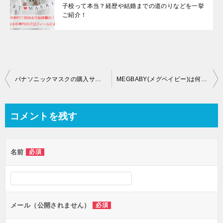
子校って本当？経歴や結婚までの道のりなどを一挙
ご紹介！
投
パナソニックマスクの購入サイトが知りたい！Twitterの口コミや再販情報もチェック！
MEGBABY(メグベイビー)は何才で何者?出身は?夫ELLYとの自宅やお金持ちの理由も!
稿
ナ
コメントを残す
ビ
ゲ
名前
必須
ー
シ
ョ
ン
メール（公開されません）
必須