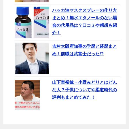
ハッカ油マスクスプレーの作り方
まとめ！無水エタノールのない場
合の代用品は？口コミや感想も紹
介！
吉村大阪府知事の学歴と経歴まと
め！前職は武富士だった!?
山下泰裕嫁・小野みどりとはどん
な人？子供についてや柔道時代の
評判もまとめてみた！