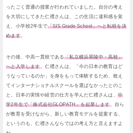
ったごく普通の授業が行われていました。自分の考え
を大切にしてきた仁禮さんは、この生活に違和感を覚
え、小学校2年生で
「SIS Grade School」へと転校を決
めます
。
その後、中高一貫校である
「私立横浜翠陵中・高校」
へと入学します
。仁禮さんは、「今の日本の教育はど
うなっているのか」を身をもって体験するため、敢え
てインターナショナルスクールを選ばなかったとのこ
と。日本の実情や経営の仕方を学んだ仁禮さんは、
中
学2年生で「株式会社GLOPATH」を起業します
。自ら
が教育を受けながら、新しい教育モデルを提案する、
というのも、仁禮さんならではの考え方と言えますよ
ね。