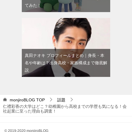
てみた！
真田ナオキ プロフィールまとめ｜身長・本
名や年齢は？出身高校・家族構成まで徹底解
説
monjiroBLOG
TOP
話題
仁禮彩香の大学はどこ？幼稚園から高校までの学歴も気になる！会
社起業に至った理由も調査！
© 2019-2020 monjiroBLOG