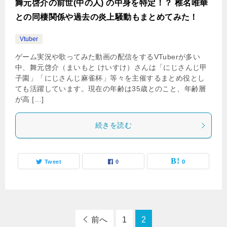
舞元啓介の前世(中の人) の中身を特定！？ 椎名唯華
との同棲関係や過去の炎上騒動もまとめてみた！
Vtuber
ゲーム実況や歌ってみた動画の配信をするVTuberが多い
中、舞元啓介（まいもと けいすけ）さんは「にじさんじ甲
子園」「にじさんじ麻雀杯」等々を主催するまとめ役とし
ても活躍しています。現在の年齢は35歳とのこと、年齢層
が高 […]
続きを読む
Tweet
0
0
前へ
1
2