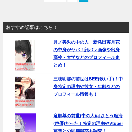
おすすめ記事はこちら！
月ノ美兎の中の人｜新発田実月花
の中身がヤバ！顔バレ画像や出身
高校・大学などのプロフィールま
とめ！
三枝明那の前世はBEE(歌い手)！中
身特定の理由や彼女・年齢などの
プロフィール情報も！
竜胆尊の前世(中の人)はさとう瑠海
(声優)だった！特定の理由やVtuber
葛葉との同棲疑惑も調査！