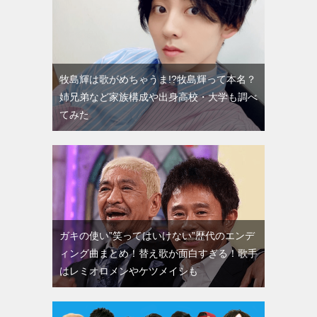
牧島輝は歌がめちゃうま!?牧島輝って本名？
姉兄弟など家族構成や出身高校・大学も調べ
てみた
ガキの使い”笑ってはいけない”歴代のエンデ
ィング曲まとめ！替え歌が面白すぎる！歌手
はレミオロメンやケツメイシも