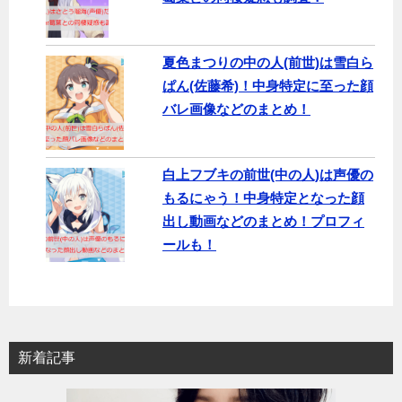
夏色まつりの中の人(前世)は雪白ら
ぱん(佐藤希)！中身特定に至った顔
バレ画像などのまとめ！
白上フブキの前世(中の人)は声優の
もるにゃう！中身特定となった顔
出し動画などのまとめ！プロフィ
ールも！
新着記事