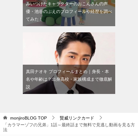
みいつけたキャラクターのおこんさんの声
優・池谷のぶえのプロフィールや経歴を調べ
てみた！
真田ナオキ プロフィールまとめ｜身長・本
名や年齢は？出身高校・家族構成まで徹底解
説
monjiroBLOG
TOP
賢威リンクカード
「カラマーゾフの兄弟」1話～最終話まで無料で見逃し動画を見る方
法