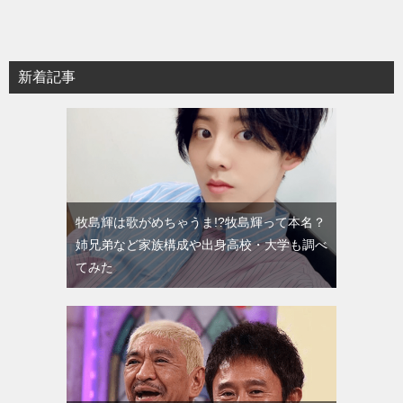
新着記事
牧島輝は歌がめちゃうま!?牧島輝って本名？
姉兄弟など家族構成や出身高校・大学も調べ
てみた