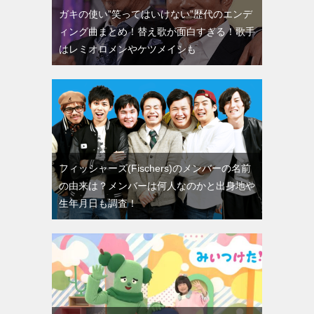
ガキの使い”笑ってはいけない”歴代のエンデ
ィング曲まとめ！替え歌が面白すぎる！歌手
はレミオロメンやケツメイシも
フィッシャーズ(Fischers)のメンバーの名前
の由来は？メンバーは何人なのかと出身地や
生年月日も調査！