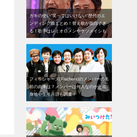
ガキの使い”笑ってはいけない”歴代のエ
ンディング曲まとめ！替え歌が面白すぎ
る！歌手はレミオロメンやケツメイシも
フィッシャーズ(Fischers)のメンバーの名
前の由来は？メンバーは何人なのかと出
身地や生年月日も調査！