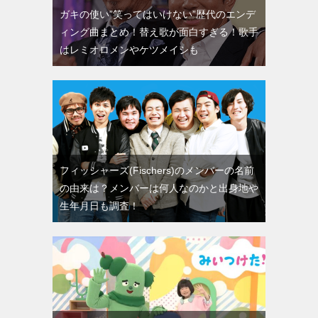
ガキの使い”笑ってはいけない”歴代のエンデ
ィング曲まとめ！替え歌が面白すぎる！歌手
はレミオロメンやケツメイシも
フィッシャーズ(Fischers)のメンバーの名前
の由来は？メンバーは何人なのかと出身地や
生年月日も調査！