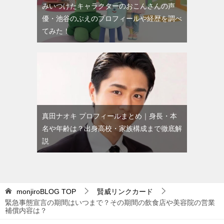
みいつけたキャラクターのおこんさんの声
優・池谷のぶえのプロフィールや経歴を調べ
てみた！
真田ナオキ プロフィールまとめ｜身長・本
名や年齢は？出身高校・家族構成まで徹底解
説
monjiroBLOG
TOP
賢威リンクカード
緊急事態宣言の期間はいつまで？その期間の飲食店や美容院の営業
補償内容は？