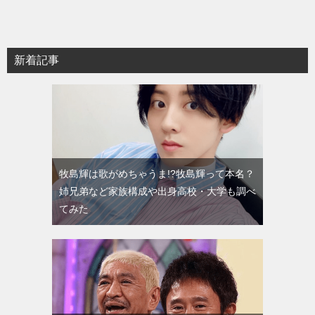
新着記事
牧島輝は歌がめちゃうま!?牧島輝って本名？
姉兄弟など家族構成や出身高校・大学も調べ
てみた