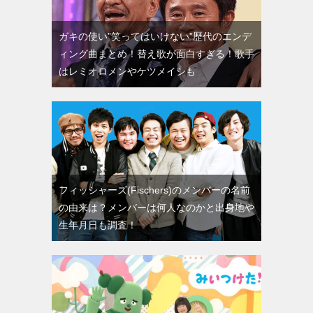
ガキの使い”笑ってはいけない”歴代のエンデ
ィング曲まとめ！替え歌が面白すぎる！歌手
はレミオロメンやケツメイシも
フィッシャーズ(Fischers)のメンバーの名前
の由来は？メンバーは何人なのかと出身地や
生年月日も調査！