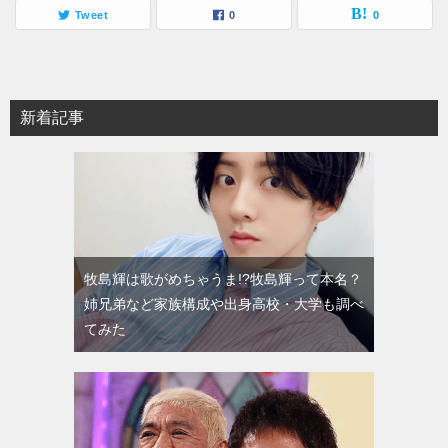
Tweet
0
0
新着記事
牧島輝は歌がめちゃうま!?牧島輝って本名？
姉兄弟など家族構成や出身高校・大学も調べ
てみた