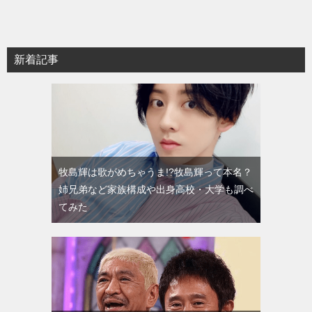
新着記事
牧島輝は歌がめちゃうま!?牧島輝って本名？
姉兄弟など家族構成や出身高校・大学も調べ
てみた