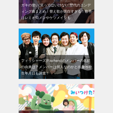
ガキの使い”笑ってはいけない”歴代のエンデ
ィング曲まとめ！替え歌が面白すぎる！歌手
はレミオロメンやケツメイシも
フィッシャーズ(Fischers)のメンバーの名前
の由来は？メンバーは何人なのかと出身地や
生年月日も調査！