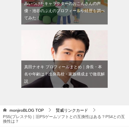
みいつけたキャラクターのおこんさんの声
優・池谷のぶえのプロフィールや経歴を調べ
てみた！
真田ナオキ プロフィールまとめ｜身長・本
名や年齢は？出身高校・家族構成まで徹底解
説
monjiroBLOG
TOP
賢威リンクカード
PS5(プレステ5)｜旧PSゲームソフトとの互換性はある？PS4との互
換性は？