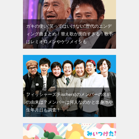
ガキの使い”笑ってはいけない”歴代のエンデ
ィング曲まとめ！替え歌が面白すぎる！歌手
はレミオロメンやケツメイシも
フィッシャーズ(Fischers)のメンバーの名前
の由来は？メンバーは何人なのかと出身地や
生年月日も調査！