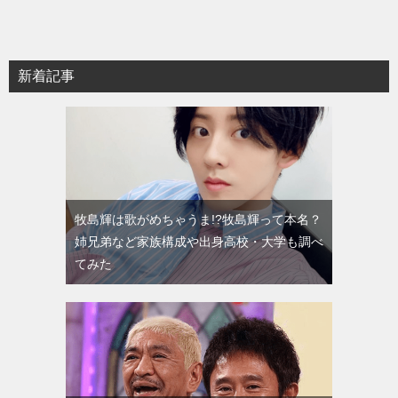
新着記事
牧島輝は歌がめちゃうま!?牧島輝って本名？
姉兄弟など家族構成や出身高校・大学も調べ
てみた