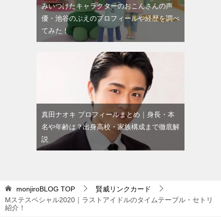
みいつけたキャラクターのおこんさんの声
優・池谷のぶえのプロフィールや経歴を調べ
てみた！
真田ナオキ プロフィールまとめ｜身長・本
名や年齢は？出身高校・家族構成まで徹底解
説
monjiroBLOG
TOP
賢威リンクカード
Mステスペシャル2020｜ラストアイドルのタイムテーブル・セトリ
紹介！