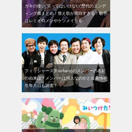
ガキの使い”笑ってはいけない”歴代のエンデ
ィング曲まとめ！替え歌が面白すぎる！歌手
はレミオロメンやケツメイシも
フィッシャーズ(Fischers)のメンバーの名前
の由来は？メンバーは何人なのかと出身地や
生年月日も調査！