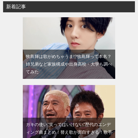
新着記事
牧島輝は歌がめちゃうま!?牧島輝って本名？
姉兄弟など家族構成や出身高校・大学も調べ
てみた
ガキの使い”笑ってはいけない”歴代のエンデ
ィング曲まとめ！替え歌が面白すぎる！歌手