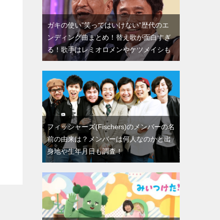
ガキの使い”笑ってはいけない”歴代のエ
ンディング曲まとめ！替え歌が面白すぎ
る！歌手はレミオロメンやケツメイシも
フィッシャーズ(Fischers)のメンバーの名
前の由来は？メンバーは何人なのかと出
身地や生年月日も調査！