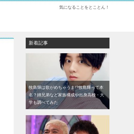
気になることをとことん！
新着記事
牧島輝は歌がめちゃうま!?牧島輝って本
名？姉兄弟など家族構成や出身高校・大
学も調べてみた