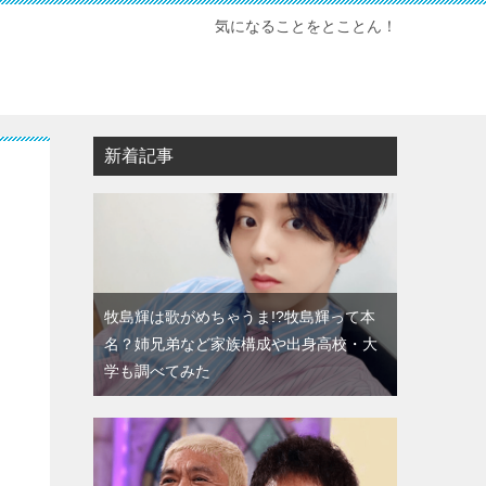
気になることをとことん！
新着記事
牧島輝は歌がめちゃうま!?牧島輝って本
名？姉兄弟など家族構成や出身高校・大
学も調べてみた