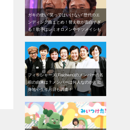
ガキの使い”笑ってはいけない”歴代のエ
ンディング曲まとめ！替え歌が面白すぎ
る！歌手はレミオロメンやケツメイシも
フィッシャーズ(Fischers)のメンバーの名
前の由来は？メンバーは何人なのかと出
身地や生年月日も調査！