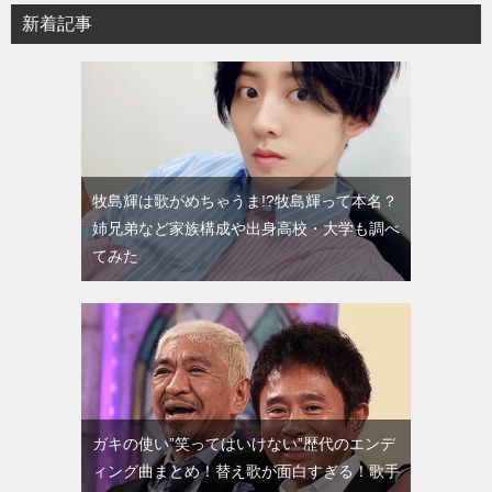
新着記事
牧島輝は歌がめちゃうま!?牧島輝って本名？
姉兄弟など家族構成や出身高校・大学も調べ
てみた
ガキの使い”笑ってはいけない”歴代のエンデ
ィング曲まとめ！替え歌が面白すぎる！歌手