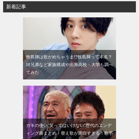
新着記事
牧島輝は歌がめちゃうま!?牧島輝って本名？
姉兄弟など家族構成や出身高校・大学も調べ
てみた
ガキの使い”笑ってはいけない”歴代のエンデ
ィング曲まとめ！替え歌が面白すぎる！歌手