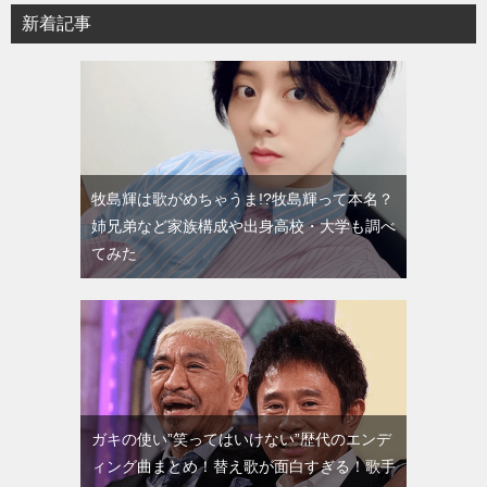
新着記事
牧島輝は歌がめちゃうま!?牧島輝って本名？
姉兄弟など家族構成や出身高校・大学も調べ
てみた
ガキの使い”笑ってはいけない”歴代のエンデ
ィング曲まとめ！替え歌が面白すぎる！歌手