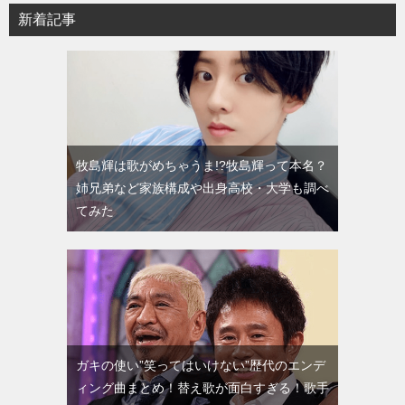
新着記事
牧島輝は歌がめちゃうま!?牧島輝って本名？
姉兄弟など家族構成や出身高校・大学も調べ
てみた
ガキの使い”笑ってはいけない”歴代のエンデ
ィング曲まとめ！替え歌が面白すぎる！歌手