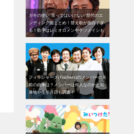
ガキの使い”笑ってはいけない”歴代のエ
ンディング曲まとめ！替え歌が面白すぎ
る！歌手はレミオロメンやケツメイシも
フィッシャーズ(Fischers)のメンバーの名
前の由来は？メンバーは何人なのかと出
身地や生年月日も調査！