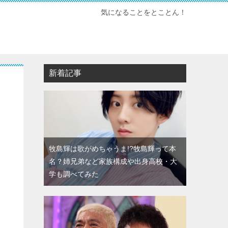
気になることをとことん！
新着記事
牧島輝は歌がめちゃうま!?牧島輝って本
名？姉兄弟など家族構成や出身高校・大
学も調べてみた