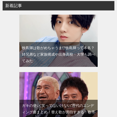
新着記事
牧島輝は歌がめちゃうま!?牧島輝って本名？
姉兄弟など家族構成や出身高校・大学も調べ
てみた
ガキの使い”笑ってはいけない”歴代のエンデ
ィング曲まとめ！替え歌が面白すぎる！歌手