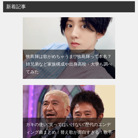
新着記事
牧島輝は歌がめちゃうま!?牧島輝って本名？
姉兄弟など家族構成や出身高校・大学も調べ
てみた
ガキの使い”笑ってはいけない”歴代のエンデ
ィング曲まとめ！替え歌が面白すぎる！歌手