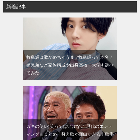
新着記事
牧島輝は歌がめちゃうま!?牧島輝って本名？
姉兄弟など家族構成や出身高校・大学も調べ
てみた
ガキの使い”笑ってはいけない”歴代のエンデ
ィング曲まとめ！替え歌が面白すぎる！歌手