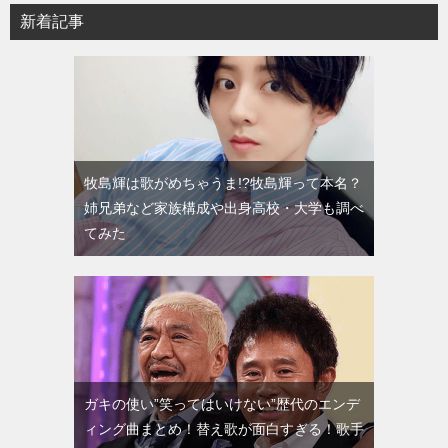
新着記事
牧島輝は歌がめちゃうま!?牧島輝って本名？
姉兄弟など家族構成や出身高校・大学も調べ
てみた
ガキの使い”笑ってはいけない”歴代のエンデ
ィング曲まとめ！替え歌が面白すぎる！歌手