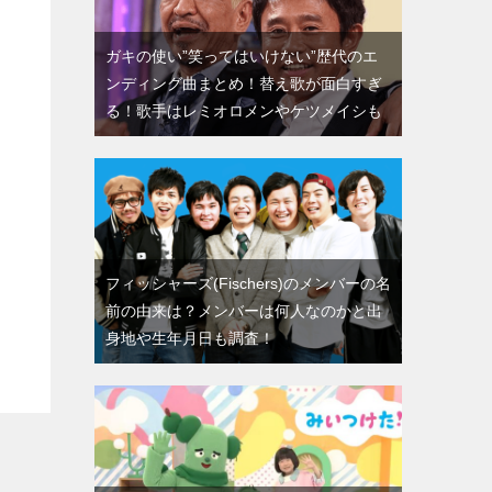
ガキの使い”笑ってはいけない”歴代のエ
ンディング曲まとめ！替え歌が面白すぎ
る！歌手はレミオロメンやケツメイシも
フィッシャーズ(Fischers)のメンバーの名
前の由来は？メンバーは何人なのかと出
身地や生年月日も調査！