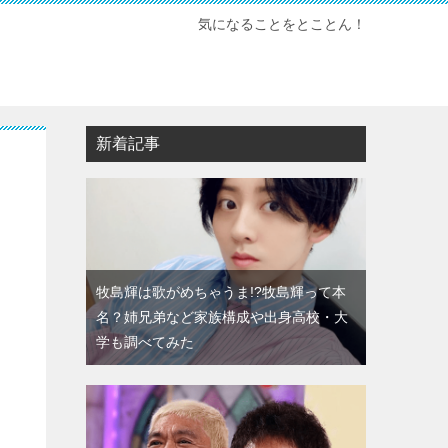
気になることをとことん！
新着記事
牧島輝は歌がめちゃうま!?牧島輝って本
名？姉兄弟など家族構成や出身高校・大
学も調べてみた