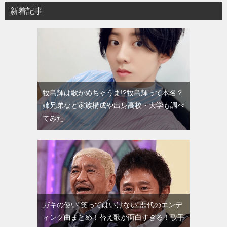
新着記事
牧島輝は歌がめちゃうま!?牧島輝って本名？
姉兄弟など家族構成や出身高校・大学も調べ
てみた
ガキの使い”笑ってはいけない”歴代のエンデ
ィング曲まとめ！替え歌が面白すぎる！歌手