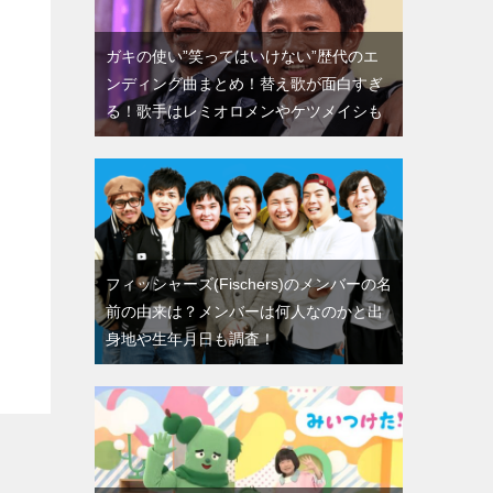
ガキの使い”笑ってはいけない”歴代のエ
ンディング曲まとめ！替え歌が面白すぎ
る！歌手はレミオロメンやケツメイシも
フィッシャーズ(Fischers)のメンバーの名
前の由来は？メンバーは何人なのかと出
身地や生年月日も調査！