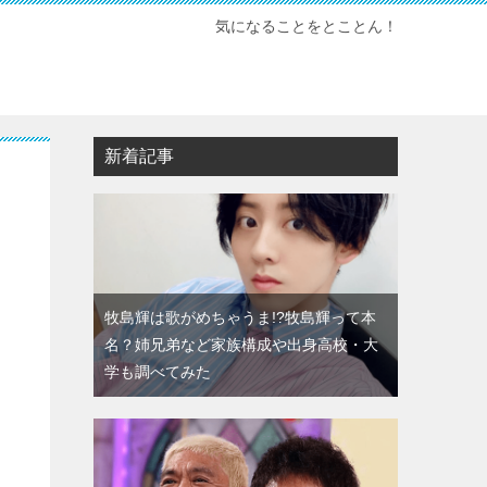
気になることをとことん！
新着記事
牧島輝は歌がめちゃうま!?牧島輝って本
名？姉兄弟など家族構成や出身高校・大
学も調べてみた