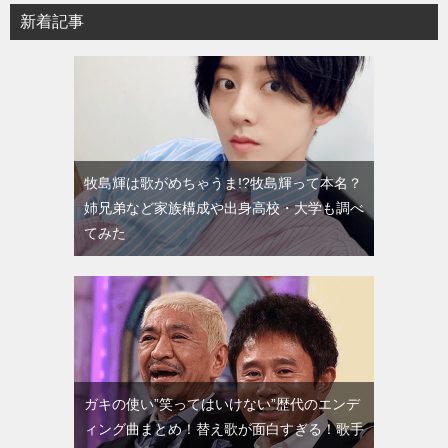
新着記事
牧島輝は歌がめちゃうま!?牧島輝って本名？
姉兄弟など家族構成や出身高校・大学も調べ
てみた
ガキの使い”笑ってはいけない”歴代のエンデ
ィング曲まとめ！替え歌が面白すぎる！歌手