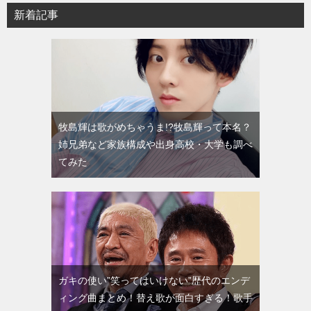
新着記事
牧島輝は歌がめちゃうま!?牧島輝って本名？
姉兄弟など家族構成や出身高校・大学も調べ
てみた
ガキの使い”笑ってはいけない”歴代のエンデ
ィング曲まとめ！替え歌が面白すぎる！歌手