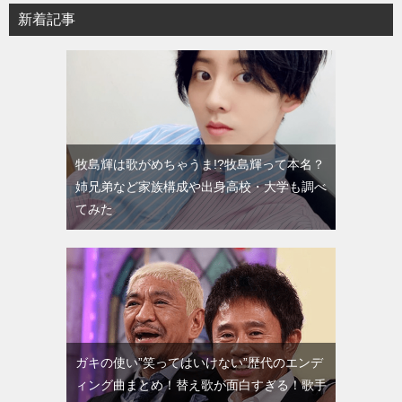
新着記事
牧島輝は歌がめちゃうま!?牧島輝って本名？
姉兄弟など家族構成や出身高校・大学も調べ
てみた
ガキの使い”笑ってはいけない”歴代のエンデ
ィング曲まとめ！替え歌が面白すぎる！歌手