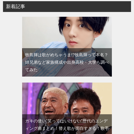
新着記事
牧島輝は歌がめちゃうま!?牧島輝って本名？
姉兄弟など家族構成や出身高校・大学も調べ
てみた
ガキの使い”笑ってはいけない”歴代のエンデ
ィング曲まとめ！替え歌が面白すぎる！歌手