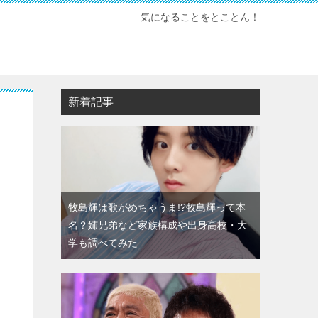
気になることをとことん！
新着記事
牧島輝は歌がめちゃうま!?牧島輝って本
名？姉兄弟など家族構成や出身高校・大
学も調べてみた