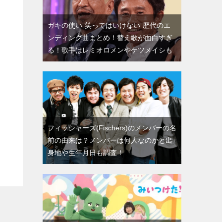
ガキの使い”笑ってはいけない”歴代のエ
ンディング曲まとめ！替え歌が面白すぎ
る！歌手はレミオロメンやケツメイシも
フィッシャーズ(Fischers)のメンバーの名
前の由来は？メンバーは何人なのかと出
身地や生年月日も調査！