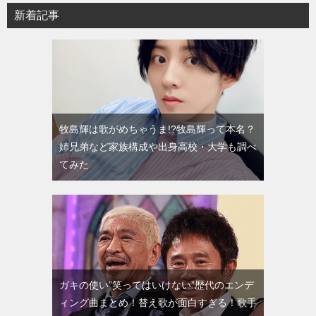
新着記事
牧島輝は歌がめちゃうま!?牧島輝って本名？
姉兄弟など家族構成や出身高校・大学も調べ
てみた
ガキの使い”笑ってはいけない”歴代のエンデ
ィング曲まとめ！替え歌が面白すぎる！歌手