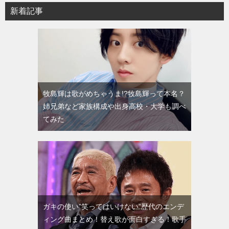
新着記事
牧島輝は歌がめちゃうま!?牧島輝って本名？
姉兄弟など家族構成や出身高校・大学も調べ
てみた
ガキの使い”笑ってはいけない”歴代のエンデ
ィング曲まとめ！替え歌が面白すぎる！歌手