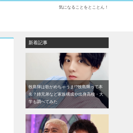
気になることをとことん！
新着記事
牧島輝は歌がめちゃうま!?牧島輝って本
名？姉兄弟など家族構成や出身高校・大
学も調べてみた