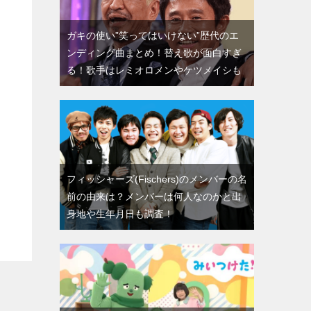
ガキの使い”笑ってはいけない”歴代のエ
ンディング曲まとめ！替え歌が面白すぎ
る！歌手はレミオロメンやケツメイシも
フィッシャーズ(Fischers)のメンバーの名
前の由来は？メンバーは何人なのかと出
身地や生年月日も調査！