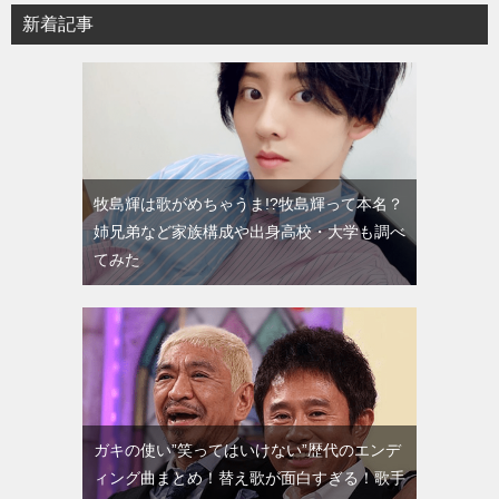
新着記事
牧島輝は歌がめちゃうま!?牧島輝って本名？
姉兄弟など家族構成や出身高校・大学も調べ
てみた
ガキの使い”笑ってはいけない”歴代のエンデ
ィング曲まとめ！替え歌が面白すぎる！歌手