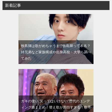
新着記事
牧島輝は歌がめちゃうま!?牧島輝って本名？
姉兄弟など家族構成や出身高校・大学も調べ
てみた
ガキの使い”笑ってはいけない”歴代のエンデ
ィング曲まとめ！替え歌が面白すぎる！歌手