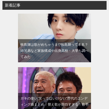
新着記事
牧島輝は歌がめちゃうま!?牧島輝って本名？
姉兄弟など家族構成や出身高校・大学も調べ
てみた
ガキの使い”笑ってはいけない”歴代のエンデ
ィング曲まとめ！替え歌が面白すぎる！歌手